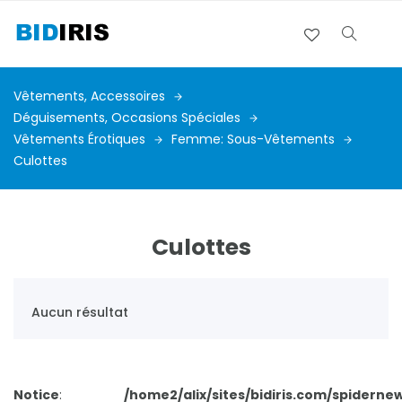
Vêtements, Accessoires
Déguisements, Occasions Spéciales
Vêtements Érotiques
Femme: Sous-Vêtements
Culottes
Culottes
Aucun résultat
Notice
:
/home2/alix/sites/bidiris.com/spiderne