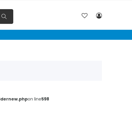
pidernew.php
on line
598