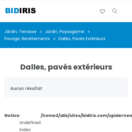
Jardin, Terrasse
Jardin, Paysagisme
Pavage, Revêtements
Dalles, Pavés Extérieurs
Dalles, pavés extérieurs
Aucun résultat
Notice
:
/home2/alix/sites/bidiris.com/spiderne
Undefined
index: