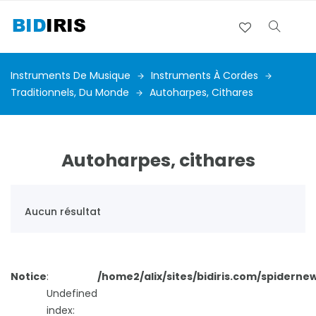
Instruments De Musique
Instruments À Cordes
Traditionnels, Du Monde
Autoharpes, Cithares
Autoharpes, cithares
Aucun résultat
Notice
:
/home2/alix/sites/bidiris.com/spiderne
Undefined
index: