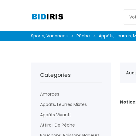
Sports, Vacances
Pêche
Appâts, Leurres,
Aucu
Categories
Amorces
Notice
Appâts, Leurres Mixtes
Appâts Vivants
Attirail De Pêche
Bouchons, Poissons Nageurs