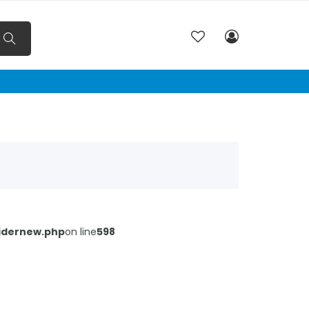
pidernew.php
on line
598