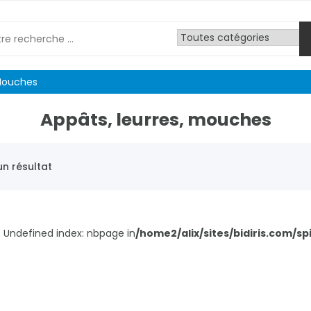
 Mouches
Appâts, leurres, mouches
n résultat
: Undefined index: nbpage in
/home2/alix/sites/bidiris.com/s